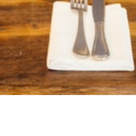
Accueil
>
La liste des restaurants
>
L’Auberge du Lyonnais