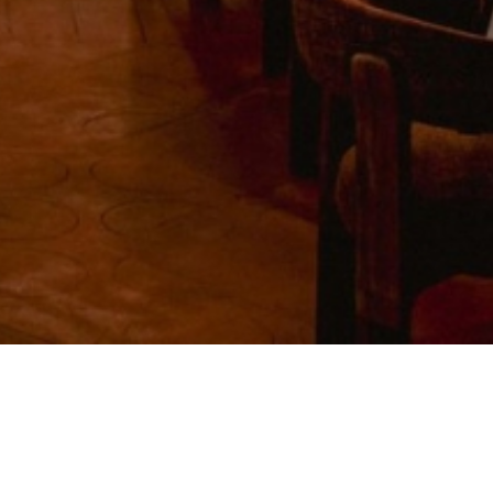
Accueil
>
La liste des restaurants
>
Temple et Chapon